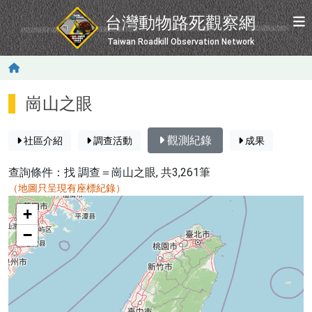
移至主內容
台灣動物路死觀察網
Taiwan Roadkill Observation Network
崗山之眼
觀測紀錄
社區介紹
調查活動
成果
查詢條件：找
調查＝崗山之眼
, 共3,261筆
（地圖只呈現有座標紀錄）
map
+
−