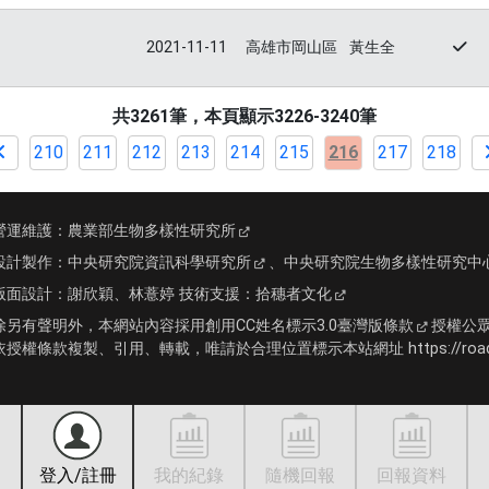
2021-11-11
高雄市岡山區
黃生全
共3261筆，本頁顯示3226-3240筆
210
211
212
213
214
215
216
217
218
營運維護：
農業部生物多樣性研究所
設計製作：
中央研究院資訊科學研究所
、
中央研究院生物多樣性研究中
版面設計：
謝欣穎、林薏婷
技術支援：
拾穗者文化
除另有聲明外，本網站內容採用
創用CC姓名標示3.0臺灣版條款
授權公
依授權條款複製、引用、轉載，唯請於合理位置標示本站網址 https://roadki
登入/註冊
我的紀錄
隨機回報
回報資料