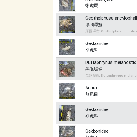
蜥虎屬
Geothelphusa ancylophal
厚圓澤蟹
厚圓澤蟹 Geothelphusa ancylop
Gekkonidae
壁虎科
Duttaphrynus melanostic
黑眶蟾蜍
黑眶蟾蜍 Duttaphrynus melanos
Anura
無尾目
Gekkonidae
壁虎科
Gekkonidae