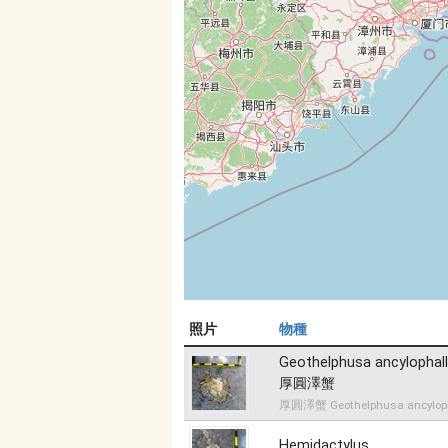
照片
物種
Geothelphusa ancylophal
厚圓澤蟹
厚圓澤蟹 Geothelphusa ancylop
Hemidactylus