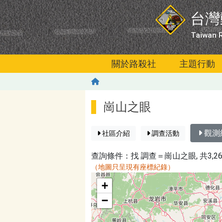
移至主內容
台灣
Taiwan R
關於路殺社
主題行動
崗山之眼
觀測
社區介紹
調查活動
查詢條件：找
調查＝崗山之眼
, 共3,2
（地圖只呈現有座標紀錄）
map
+
−