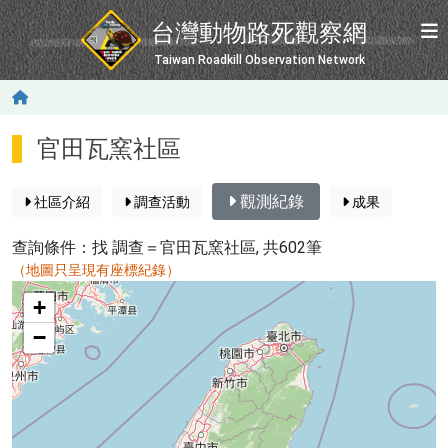
移至主內容
台灣動物路死觀察網
Taiwan Roadkill Observation Network
官田瓦窯社區
觀測紀錄
社區介紹
調查活動
成果
查詢條件：找
調查＝官田瓦窯社區
, 共602筆
（地圖只呈現有座標紀錄）
map
+
−