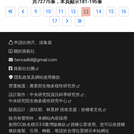
共73775筆，本頁顯示181-195筆
9
10
11
12
13
14
15
16
17
申請比例尺、採集袋
關於路殺社
twroadkill@gmail.com
路殺社社團
隱私政策及網站使用條款
營運維護：
農業部生物多樣性研究所
設計製作：
中央研究院資訊科學研究所
、
中央研究院生物多樣性研究中心
版面設計：
謝欣穎、林薏婷
技術支援：
拾穗者文化
除另有聲明外，本網站內容採用
創用CC姓名標示3.0臺灣版條款
授權公眾使用。您可以依授權
條款複製、引用、轉載，唯請於合理位置標示本站網址