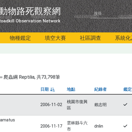
動物路死觀察網
oadkill Observation Network
物種鑑定
填空大賽
社區調查
系統化
綱 Reptilia
, 共73,798筆
日期
地點
紀錄者
鑑定
由小到大
桃園市復興
2006-11-02
賴志明
區
uamatus
雲林縣斗六
2006-11-17
dnlin
市