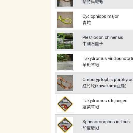
哈特氏蛇蜥
Cyclophiops major
青蛇
Plestiodon chinensis
中國石龍子
Takydromus viridipunctat
翠斑草蜥
Oreocryptophis porphyra
紅竹蛇(kawakamii亞種)
Takydromus stejnegeri
蓬萊草蜥
Sphenomorphus indicus
印度蜓蜥