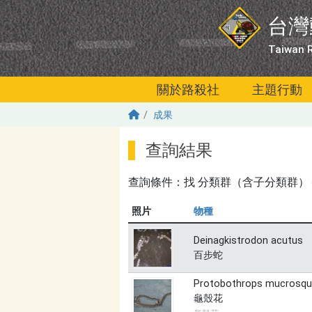
移至主內容
台灣
Taiwan R
關於路殺社
主題行動
成果
查詢結果
查詢條件：找
分類群（含子分類群）＝爬蟲
照片
物種
Deinagkistrodon acutus
百步蛇
Protobothrops mucrosq
龜殼花