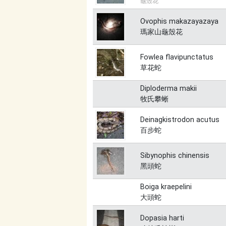
龜殼花
Ovophis makazayazaya
瑪家山龜殼花
Fowlea flavipunctatus
草花蛇
Diploderma makii
牧氏攀蜥
Deinagkistrodon acutus
百步蛇
Sibynophis chinensis
黑頭蛇
Boiga kraepelini
大頭蛇
Dopasia harti