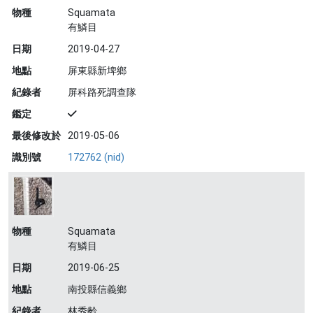
物種
Squamata
有鱗目
日期
2019-04-27
地點
屏東縣新埤鄉
紀錄者
屏科路死調查隊
鑑定
最後修改於
2019-05-06
識別號
172762 (nid)
物種
Squamata
有鱗目
日期
2019-06-25
地點
南投縣信義鄉
紀錄者
林秀齡