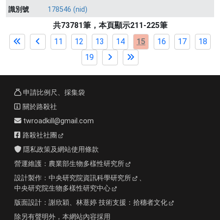
識別號
178546 (nid)
共73781筆，本頁顯示211-225筆
11
12
13
14
15
16
17
18
19
申請比例尺、採集袋
關於路殺社
twroadkill@gmail.com
路殺社社團
隱私政策及網站使用條款
營運維護：
農業部生物多樣性研究所
設計製作：
中央研究院資訊科學研究所
、
中央研究院生物多樣性研究中心
版面設計：
謝欣穎、林薏婷
技術支援：
拾穗者文化
除另有聲明外，本網站內容採用