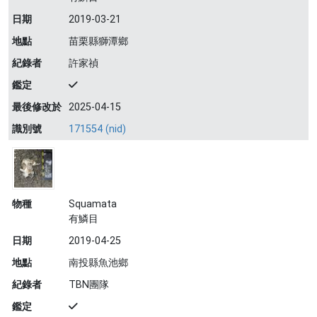
日期
2019-03-21
地點
苗栗縣獅潭鄉
紀錄者
許家禎
鑑定
最後修改於
2025-04-15
識別號
171554 (nid)
物種
Squamata
有鱗目
日期
2019-04-25
地點
南投縣魚池鄉
紀錄者
TBN團隊
鑑定