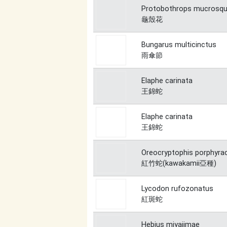
Protobothrops mucrosq
龜殼花
Bungarus multicinctus
雨傘節
Elaphe carinata
王錦蛇
Elaphe carinata
王錦蛇
Oreocryptophis porphyra
紅竹蛇(kawakamii亞種)
Lycodon rufozonatus
紅斑蛇
Hebius miyajimae