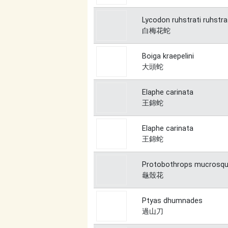
Lycodon ruhstrati ruhstra
白梅花蛇
Boiga kraepelini
大頭蛇
Elaphe carinata
王錦蛇
Elaphe carinata
王錦蛇
Protobothrops mucrosq
龜殼花
Ptyas dhumnades
過山刀