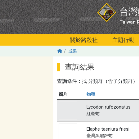
移至主內容
台灣
Taiwan R
關於路殺社
主題行動
成果
查詢結果
查詢條件：找
分類群（含子分類群）＝爬蟲
照片
物種
Lycodon rufozonatus
紅斑蛇
Elaphe taeniura friesi
臺灣黑眉錦蛇