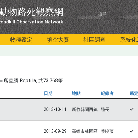
動物路死觀察網
oadkill Observation Network
物種鑑定
填空大賽
社區調查
系統化
綱 Reptilia
, 共73,768筆
日期
地點
紀錄者
鑑
2013-10-11
新竹縣關西鎮
艦長
2013-09-29
高雄市林園區
蔡曉薇