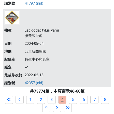
識別號
41797 (nid)
物種
Lepidodactylus yami
雅美鱗趾虎
日期
2004-05-04
地點
台東縣蘭嶼鄉
紀錄者
特生中心爬蟲室
鑑定
最後修改於
2022-02-15
識別號
42357 (nid)
共73774筆，本頁顯示46-60筆
1
2
3
4
5
6
7
8
9