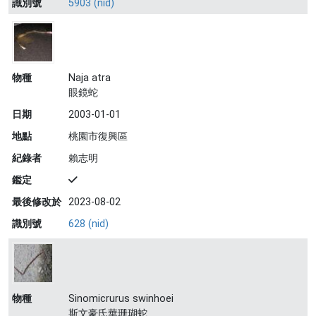
識別號
5903 (nid)
物種
Naja atra
眼鏡蛇
日期
2003-01-01
地點
桃園市復興區
紀錄者
賴志明
鑑定
最後修改於
2023-08-02
識別號
628 (nid)
物種
Sinomicrurus swinhoei
斯文豪氏華珊瑚蛇