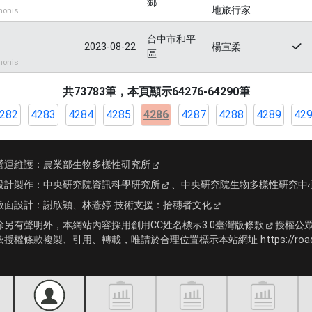
鄉
地旅行家
onis
台中市和平
2023-08-22
楊宣柔
區
onis
共73783筆，本頁顯示64276-64290筆
282
4283
4284
4285
4286
4287
4288
4289
42
營運維護：
農業部生物多樣性研究所
設計製作：
中央研究院資訊科學研究所
、
中央研究院生物多樣性研究中
版面設計：
謝欣穎、林薏婷
技術支援：
拾穗者文化
除另有聲明外，本網站內容採用
創用CC姓名標示3.0臺灣版條款
授權公
依授權條款複製、引用、轉載，唯請於合理位置標示本站網址 https://roadki