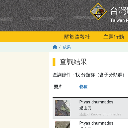
移至主內容
台灣
Taiwan R
關於路殺社
主題行動
成果
查詢結果
查詢條件：找
分類群（含子分類群）＝爬蟲
照片
物種
Ptyas dhumnades
過山刀
過山刀 Zaocys dhumnades
Ptyas dhumnades