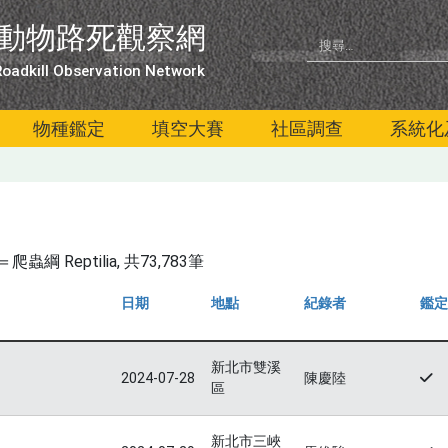
動物路死觀察網
oadkill Observation Network
物種鑑定
填空大賽
社區調查
系統化
綱 Reptilia
, 共73,783筆
日期
地點
紀錄者
鑑定
新北市雙溪
2024-07-28
陳慶陸
區
新北市三峽