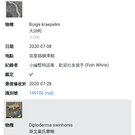
物種
Boiga kraepelini
大頭蛇
大頭蛇
日期
2020-07-08
地點
苗栗縣獅潭鄉
紀錄者
小編暫時認養，歡迎社友接手 (Fish White)
鑑定
最後修改於
2020-07-28
識別號
199106 (nid)
物種
Diploderma swinhonis
斯文豪氏攀蜥