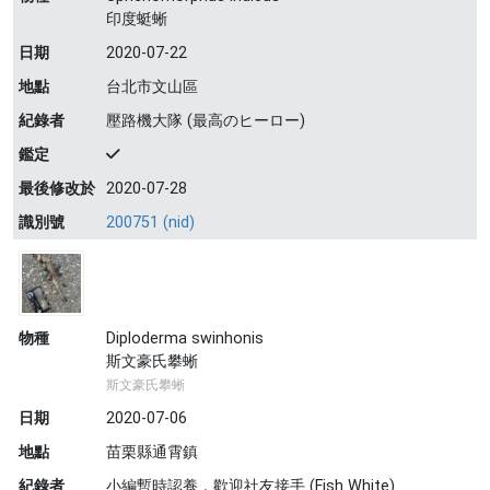
印度蜓蜥
日期
2020-07-22
地點
台北市文山區
紀錄者
壓路機大隊 (最高のヒーロー)
鑑定
最後修改於
2020-07-28
識別號
200751 (nid)
物種
Diploderma swinhonis
斯文豪氏攀蜥
斯文豪氏攀蜥
日期
2020-07-06
地點
苗栗縣通霄鎮
紀錄者
小編暫時認養，歡迎社友接手 (Fish White)