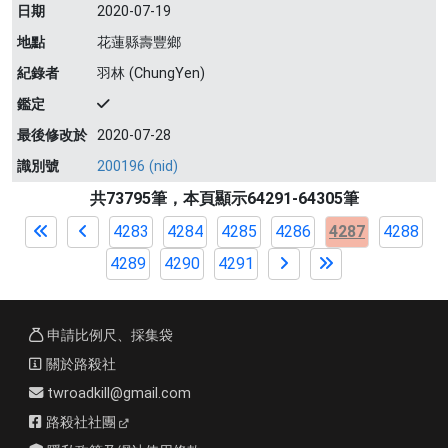
日期
2020-07-19
地點
花蓮縣壽豐鄉
紀錄者
羽林 (ChungYen)
鑑定
最後修改於
2020-07-28
識別號
200196 (nid)
共73795筆，本頁顯示64291-64305筆
4283
4284
4285
4286
4287
4288
4289
4290
4291
申請比例尺、採集袋
關於路殺社
twroadkill@gmail.com
路殺社社團