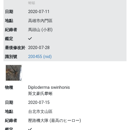
蜥蜴
日期
2020-07-11
地點
高雄市內門區
紀錄者
馬頭山 (小邪)
鑑定
最後修改於
2020-07-28
識別號
200455 (nid)
物種
Diploderma swinhonis
斯文豪氏攀蜥
日期
2020-07-15
地點
台北市文山區
紀錄者
壓路機大隊 (最高のヒーロー)
鑑定