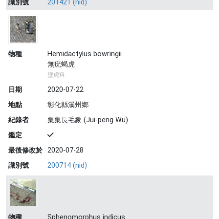
識別號
201421 (nid)
物種
Hemidactylus bowringii
無疣蝎虎
壁虎科
日期
2020-07-22
地點
彰化縣溪州鄉
紀錄者
集集長毛象 (Jui-peng Wu)
鑑定
最後修改於
2020-07-28
識別號
200714 (nid)
物種
Sphenomorphus indicus