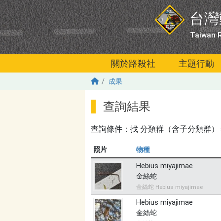
移至主內容
台灣
Taiwan R
關於路殺社
主題行動
成果
查詢結果
查詢條件：找
分類群（含子分類群）＝爬蟲
照片
物種
Hebius miyajimae
金絲蛇
金絲蛇 Hebius miyajimae
Hebius miyajimae
金絲蛇