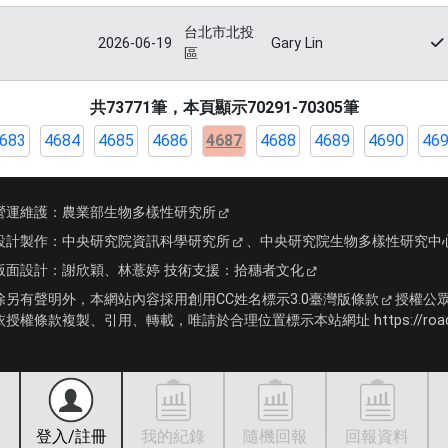
台北市北投
2026-06-19
Gary Lin
區
共73771筆，本頁顯示70291-70305筆
683
4684
4685
4686
4687
4688
4689
4690
46
營運維護：
農業部生物多樣性研究所
設計製作：
中央研究院資訊科學研究所
、
中央研究院生物多樣性研究中
版面設計：
謝欣穎、林薏婷
技術支援：
拾穗者文化
除另有聲明外，本網站內容採用
創用CC姓名標示3.0臺灣版條款
授權公
依授權條款複製、引用、轉載，唯請於合理位置標示本站網址 https://roadki
登入/註冊
我的紀錄
隨機回報
回報資料