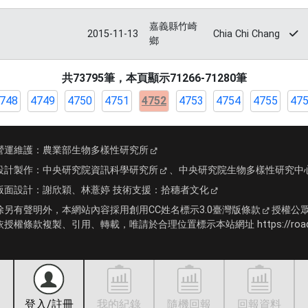
嘉義縣竹崎
2015-11-13
Chia Chi Chang
鄉
共73795筆，本頁顯示71266-71280筆
748
4749
4750
4751
4752
4753
4754
4755
47
營運維護：
農業部生物多樣性研究所
設計製作：
中央研究院資訊科學研究所
、
中央研究院生物多樣性研究中
版面設計：
謝欣穎、林薏婷
技術支援：
拾穗者文化
除另有聲明外，本網站內容採用
創用CC姓名標示3.0臺灣版條款
授權公
依授權條款複製、引用、轉載，唯請於合理位置標示本站網址 https://roadki
登入/註冊
我的紀錄
隨機回報
回報資料