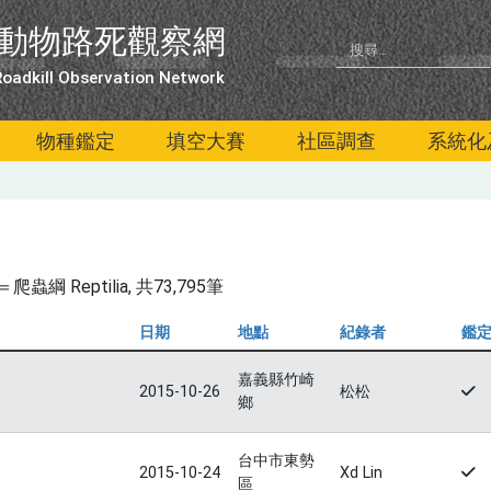
動物路死觀察網
oadkill Observation Network
物種鑑定
填空大賽
社區調查
系統化
綱 Reptilia
, 共73,795筆
日期
地點
紀錄者
鑑
嘉義縣竹崎
2015-10-26
松松
鄉
台中市東勢
2015-10-24
Xd Lin
區