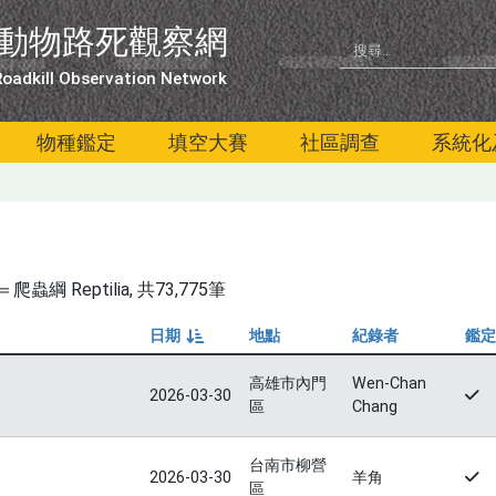
動物路死觀察網
oadkill Observation Network
物種鑑定
填空大賽
社區調查
系統化
綱 Reptilia
, 共73,775筆
日期
地點
紀錄者
鑑定
由小到大
高雄市內門
Wen-Chan
2026-03-30
區
Chang
台南市柳營
2026-03-30
羊角
區