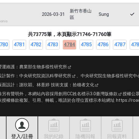
新竹市香山
2026-03-31
Sung
區
onis
共73775筆，本頁顯示71746-71760筆
780
4781
4782
4783
4784
4785
4786
4787
47
營運維護：
農業部生物多樣性研究所
設計製作：
中央研究院資訊科學研究所
、
中央研究院生物多樣性研究中
版面設計：
謝欣穎、林薏婷
技術支援：
拾穗者文化
除另有聲明外，本網站內容採用
創用CC姓名標示3.0臺灣版條款
授權公
依授權條款複製、引用、轉載，唯請於合理位置標示本站網址 https://roadki
登入/註冊
我的紀錄
隨機回報
回報資料