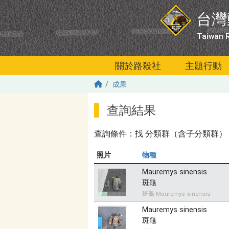
移至主內容
台灣
Taiwan R
關於路殺社
主題行動
成果
查詢結果
查詢條件：找
分類群（含子分類群）＝爬蟲
照片
物種
Mauremys sinensis
斑龜
斑龜 Mauremys sinensis
Mauremys sinensis
斑龜