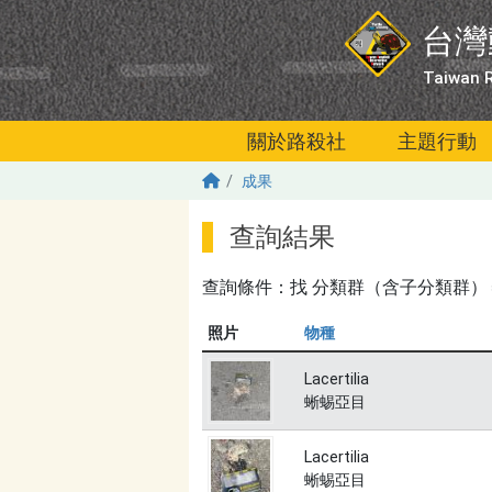
移至主內容
台灣
Taiwan R
關於路殺社
主題行動
成果
查詢結果
查詢條件：找
分類群（含子分類群）＝爬蟲
照片
物種
Lacertilia
蜥蜴亞目
Lacertilia
蜥蜴亞目