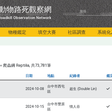
動物路死觀察網
oadkill Observation Network
物種鑑定
填空大賽
社區調查
系統化
綱 Reptilia
, 共73,781筆
日期
地點
紀錄者
鑑
台中市西屯
2024-10-08
超生 (Double Lin)
區
台中市豐原
2024-10-15
情人谷
區