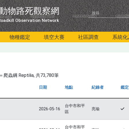
動物路死觀察網
oadkill Observation Network
物種鑑定
填空大賽
社區調查
系統化
綱 Reptilia
, 共73,780筆
日期
地點
紀錄者
鑑定
台中市和平
2026-05-16
亮瑜
區
台中市和平