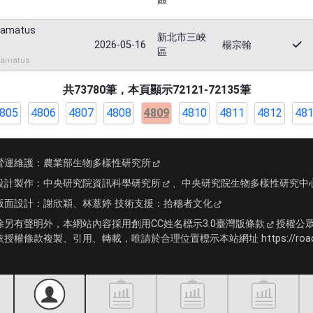
區
uamatus
新北市三峽
2026-05-16
楊宗翰
區
uamatus
共73780筆，本頁顯示72121-72135筆
805
4806
4807
4808
4809
4810
4811
4812
48
營運維護：
農業部生物多樣性研究所
設計製作：
中央研究院資訊科學研究所
、
中央研究院生物多樣性研究中
版面設計：
謝欣穎、林薏婷
技術支援：
拾穗者文化
除另有聲明外，本網站內容採用
創用CC姓名標示3.0臺灣版條款
授權公
依授權條款複製、引用、轉載，唯請於合理位置標示本站網址 https://roadki