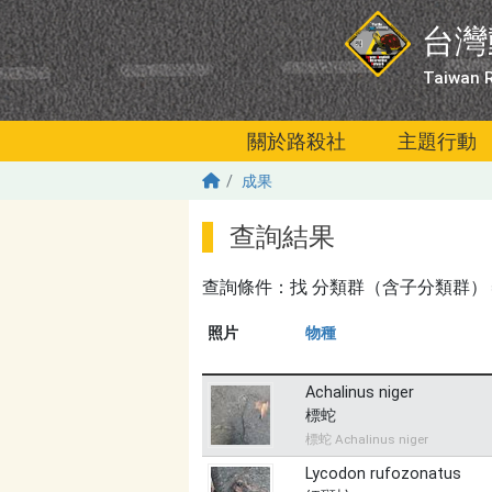
移至主內容
台灣
Taiwan R
關於路殺社
主題行動
成果
查詢結果
查詢條件：找
分類群（含子分類群）＝爬蟲
照片
物種
Achalinus niger
標蛇
標蛇 Achalinus niger
Lycodon rufozonatus