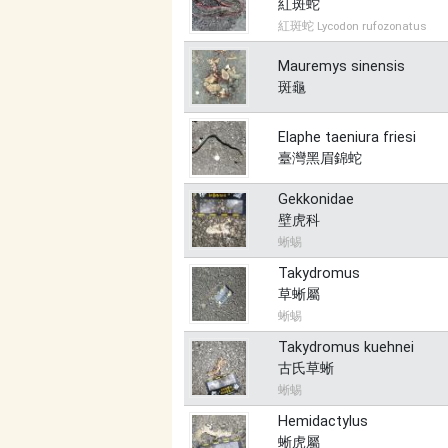
紅斑蛇
紅斑蛇 Lycodon rufozonatus
Mauremys sinensis
斑龜
Elaphe taeniura friesi
臺灣黑眉錦蛇
Gekkonidae
壁虎科
蜥蜴
Takydromus
草蜥屬
蜥蜴
Takydromus kuehnei
古氏草蜥
蜥蜴
Hemidactylus
蜥虎屬