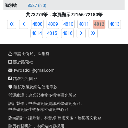
識別號
8527 (nid)
共73774筆，本頁顯示72166-72180筆
4808
4809
4810
4811
4812
4813
4814
4815
4816
申請比例尺、採集袋
關於路殺社
twroadkill@gmail.com
路殺社社團
隱私政策及網站使用條款
營運維護：
農業部生物多樣性研究所
設計製作：
中央研究院資訊科學研究所
、
中央研究院生物多樣性研究中心
版面設計：
謝欣穎、林薏婷
技術支援：
拾穗者文化
除另有聲明外，本網站內容採用