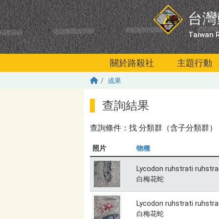
移至主內容
台灣
Taiwan R
關於路殺社
主題行動
成果
查詢結果
查詢條件：找
分類群（含子分類群）＝爬蟲
照片
物種
Lycodon ruhstrati ruhstra
白梅花蛇
Lycodon ruhstrati ruhstra
白梅花蛇