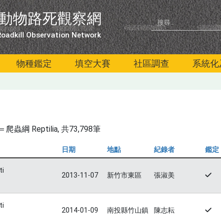
動物路死觀察網
oadkill Observation Network
物種鑑定
填空大賽
社區調查
系統化
綱 Reptilia
, 共73,798筆
日期
地點
紀錄者
鑑定
ti
2013-11-07
新竹市東區
張淑美
ti
2014-01-09
南投縣竹山鎮
陳志耘