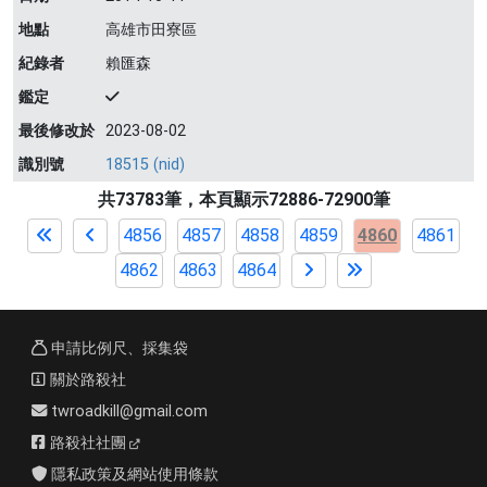
地點
高雄市田寮區
紀錄者
賴匯森
鑑定
最後修改於
2023-08-02
識別號
18515 (nid)
共73783筆，本頁顯示72886-72900筆
4856
4857
4858
4859
4860
4861
4862
4863
4864
申請比例尺、採集袋
關於路殺社
twroadkill@gmail.com
路殺社社團
隱私政策及網站使用條款