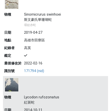
物種
Sinomicrurus swinhoei
斯文豪氏華珊瑚蛇
環紋赤蛇
日期
2019-04-27
地點
高雄市田寮區
紀錄者
高英
鑑定
最後修改於
2022-02-16
識別號
171794 (nid)
物種
Lycodon rufozonatus
紅斑蛇
日期
2014-10-11