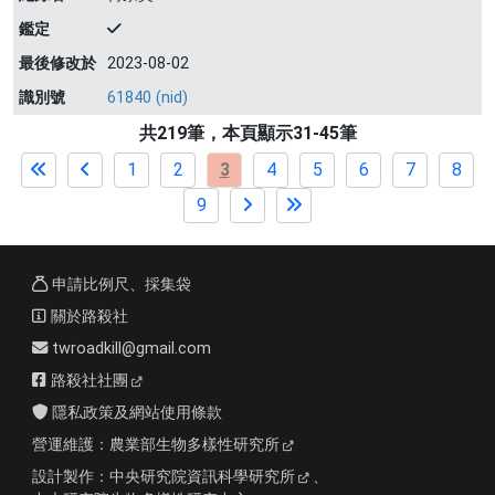
鑑定
最後修改於
2023-08-02
識別號
61840 (nid)
共219筆，本頁顯示31-45筆
1
2
3
4
5
6
7
8
9
申請比例尺、採集袋
關於路殺社
twroadkill@gmail.com
路殺社社團
隱私政策及網站使用條款
營運維護：
農業部生物多樣性研究所
設計製作：
中央研究院資訊科學研究所
、