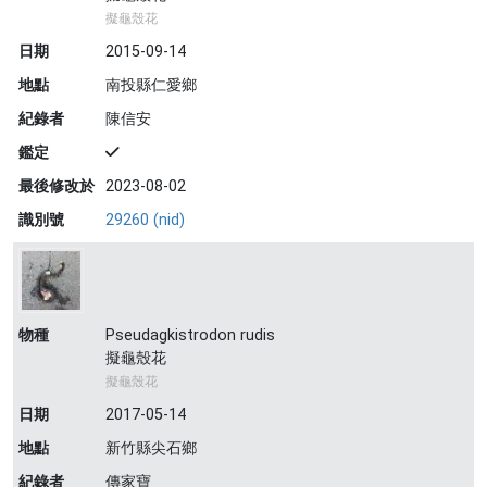
擬龜殼花
日期
2015-09-14
地點
南投縣仁愛鄉
紀錄者
陳信安
鑑定
最後修改於
2023-08-02
識別號
29260 (nid)
物種
Pseudagkistrodon rudis
擬龜殼花
擬龜殼花
日期
2017-05-14
地點
新竹縣尖石鄉
紀錄者
傳家寶