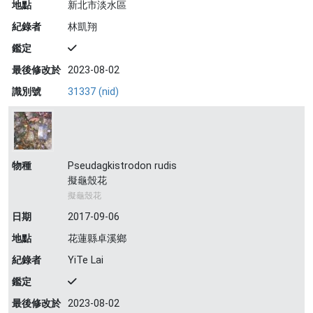
地點
新北市淡水區
紀錄者
林凱翔
鑑定
最後修改於
2023-08-02
識別號
31337 (nid)
物種
Pseudagkistrodon rudis
擬龜殼花
擬龜殼花
日期
2017-09-06
地點
花蓮縣卓溪鄉
紀錄者
YiTe Lai
鑑定
最後修改於
2023-08-02