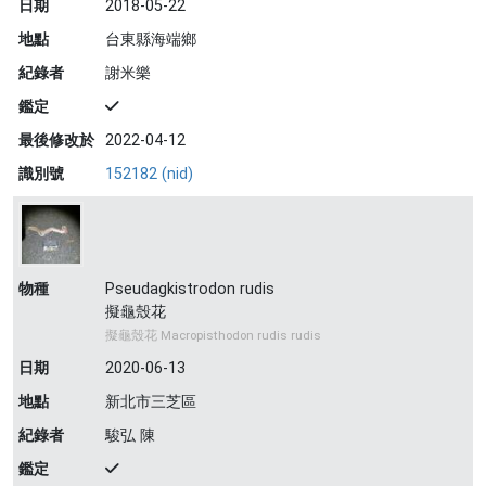
日期
2018-05-22
地點
台東縣海端鄉
紀錄者
謝米樂
鑑定
最後修改於
2022-04-12
識別號
152182 (nid)
物種
Pseudagkistrodon rudis
擬龜殼花
擬龜殼花 Macropisthodon rudis rudis
日期
2020-06-13
地點
新北市三芝區
紀錄者
駿弘 陳
鑑定