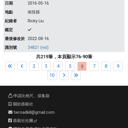
日期
2016-05-16
地點
南投縣
紀錄者
Ricky Liu
鑑定
最後修改於
2022-08-16
識別號
34821 (nid)
共219筆，本頁顯示76-90筆
2
3
4
5
6
7
8
9
10
申請比例尺、採集袋
關於路殺社
twroadkill@gmail.com
路殺社社團