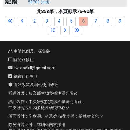
識別號
58709 (nid)
共858筆，本頁顯示76-90筆
2
3
4
5
6
7
8
9
10
申請比例尺、採集袋
關於路殺社
twroadkill@gmail.com
路殺社社團
隱私政策及網站使用條款
營運維護：
農業部生物多樣性研究所
設計製作：
中央研究院資訊科學研究所
、
中央研究院生物多樣性研究中心
版面設計：
謝欣穎、林薏婷
技術支援：
拾穗者文化
除另有聲明外，本網站內容採用