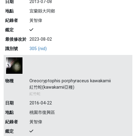
日期
2013-07-08
地點
宜蘭縣大同鄉
紀錄者
黃智偉
鑑定
最後修改於
2023-08-02
識別號
305 (nid)
物種
Oreocryptophis porphyraceus kawakamii
紅竹蛇(kawakamii亞種)
紅竹蛇
日期
2016-04-22
地點
桃園市復興區
紀錄者
黃智偉
鑑定