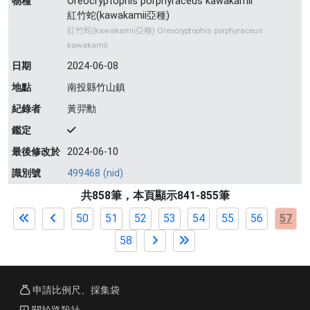
物種
Oreocryptophis porphyraceus kawakamii
紅竹蛇(kawakamii亞種)
紅竹蛇(kawakamii亞種) Oreocryptophis porphyraceus
kawakamii
日期
2024-06-08
地點
南投縣竹山鎮
紀錄者
黃羿勳
鑑定
最後修改於
2024-06-10
識別號
499468 (nid)
共858筆，本頁顯示841-855筆
50
51
52
53
54
55
56
57
58
申請比例尺、採集袋