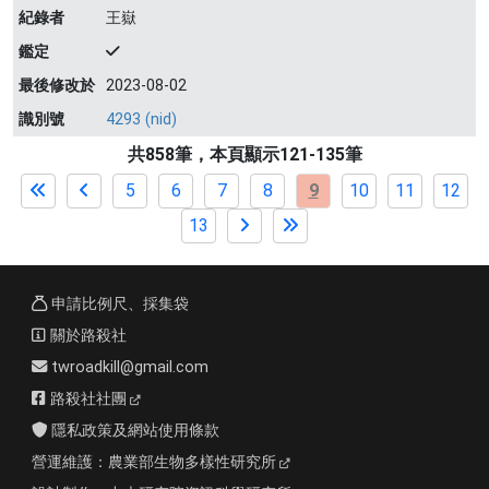
紀錄者
王嶽
鑑定
最後修改於
2023-08-02
識別號
4293 (nid)
共858筆，本頁顯示121-135筆
5
6
7
8
9
10
11
12
13
申請比例尺、採集袋
關於路殺社
twroadkill@gmail.com
路殺社社團
隱私政策及網站使用條款
營運維護：
農業部生物多樣性研究所