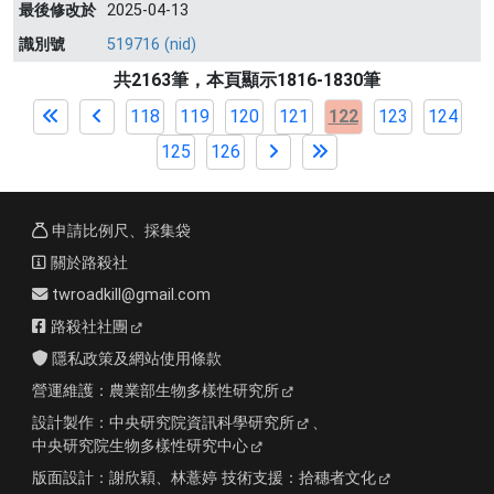
最後修改於
2025-04-13
識別號
519716 (nid)
共2163筆，本頁顯示1816-1830筆
118
119
120
121
122
123
124
125
126
申請比例尺、採集袋
關於路殺社
twroadkill@gmail.com
路殺社社團
隱私政策及網站使用條款
營運維護：
農業部生物多樣性研究所
設計製作：
中央研究院資訊科學研究所
、
中央研究院生物多樣性研究中心
版面設計：
謝欣穎、林薏婷
技術支援：
拾穗者文化