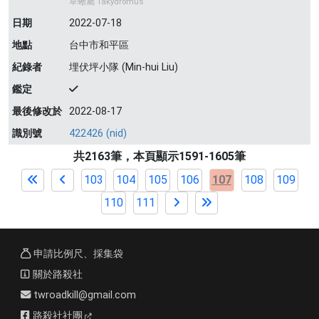
草蜥屬 Takydromus
日期
2022-07-18
地點
台中市和平區
紀錄者
埋伏坪小隊 (Min-hui Liu)
鑑定
最後修改於
2022-08-17
識別號
422426 (nid)
共2163筆，本頁顯示1591-1605筆
103
104
105
106
107
108
109
110
111
申請比例尺、採集袋
關於路殺社
twroadkill@gmail.com
路殺社社團