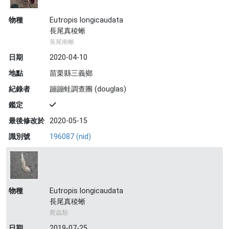
物種
Eutropis longicaudata
長尾真稜蜥
長尾南蜥
日期
2020-04-10
地點
苗栗縣三義鄉
紀錄者
蹦蹦蛙調查團 (douglas)
鑑定
最後修改於
2020-05-15
識別號
196087 (nid)
物種
Eutropis longicaudata
長尾真稜蜥
爬蟲類
日期
2019-07-25