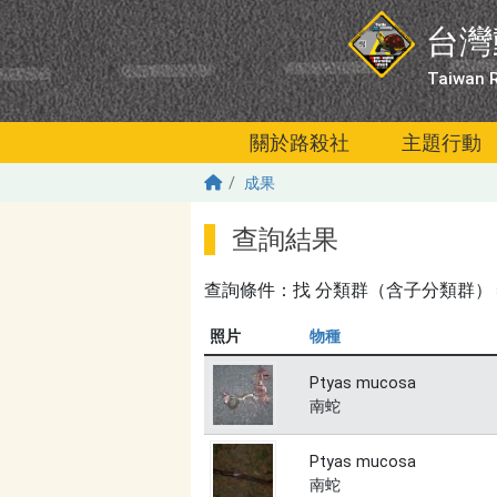
移至主內容
台灣
Taiwan R
關於路殺社
主題行動
成果
查詢結果
查詢條件：找
分類群（含子分類群）＝鼠
照片
物種
Ptyas mucosa
南蛇
Ptyas mucosa
南蛇