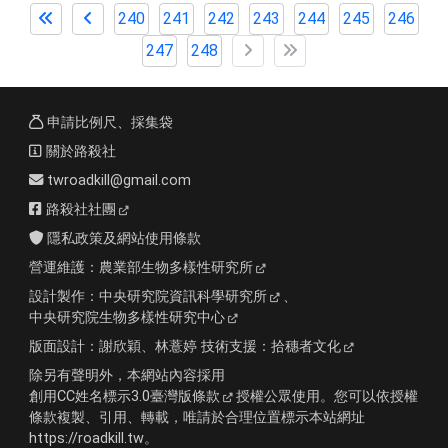
240
241
242
243
244
245
246
247
248
申請比例尺、採集袋
關於路殺社
twroadkill@gmail.com
路殺社社團
隱私政策及網站使用條款
營運維護：
農業部生物多樣性研究所
設計製作：
中央研究院資訊科學研究所
、
中央研究院生物多樣性研究中心
版面設計：
謝欣穎、林薏婷
技術支援：
拾穗者文化
除另有聲明外，本網站內容採用
創用CC姓名標示3.0臺灣版條款
授權公眾使用。您可以依授權
條款複製、引用、轉載，唯請於合理位置標示本站網址
https://roadkill.tw。