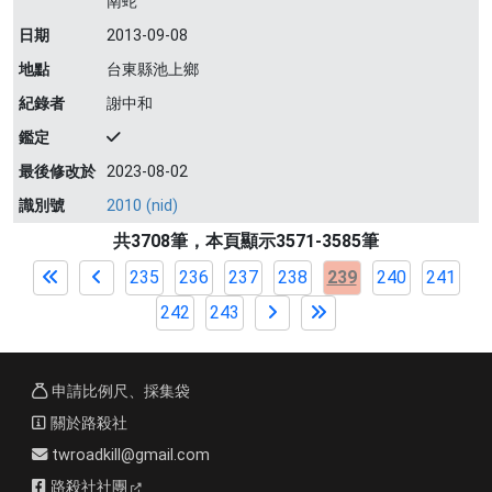
南蛇
日期
2013-09-08
地點
台東縣池上鄉
紀錄者
謝中和
鑑定
最後修改於
2023-08-02
識別號
2010 (nid)
共3708筆，本頁顯示3571-3585筆
235
236
237
238
239
240
241
242
243
申請比例尺、採集袋
關於路殺社
twroadkill@gmail.com
路殺社社團