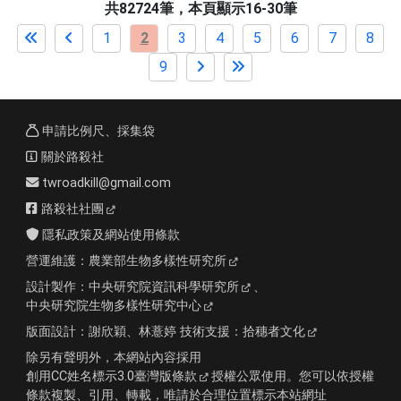
共82724筆，本頁顯示16-30筆
1
2
3
4
5
6
7
8
9
申請比例尺、採集袋
關於路殺社
twroadkill@gmail.com
路殺社社團
隱私政策及網站使用條款
營運維護：
農業部生物多樣性研究所
設計製作：
中央研究院資訊科學研究所
、
中央研究院生物多樣性研究中心
版面設計：
謝欣穎、林薏婷
技術支援：
拾穗者文化
除另有聲明外，本網站內容採用
創用CC姓名標示3.0臺灣版條款
授權公眾使用。您可以依授權
條款複製、引用、轉載，唯請於合理位置標示本站網址