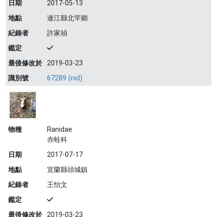
日期
2017-05-13
地點
連江縣北竿鄉
紀錄者
許家禎
鑑定
最後修改於
2019-03-23
識別號
67289 (nid)
物種
Ranidae
赤蛙科
日期
2017-07-17
地點
宜蘭縣頭城鎮
紀錄者
王怡文
鑑定
最後修改於
2019-03-23