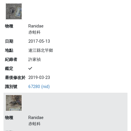
物種
Ranidae
赤蛙科
日期
2017-05-13
地點
連江縣北竿鄉
紀錄者
許家禎
鑑定
最後修改於
2019-03-23
識別號
67280 (nid)
物種
Ranidae
赤蛙科