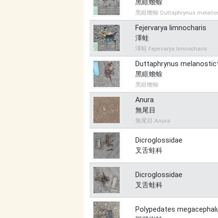
黑眶蟾蜍
黑眶蟾蜍 Duttaphrynus melanos
Fejervarya limnocharis
澤蛙
澤蛙 Fejervarya limnocharis
Duttaphrynus melanostic
黑眶蟾蜍
黑眶蟾蜍
Anura
無尾目
無尾目 Anura
Dicroglossidae
叉舌蛙科
Dicroglossidae
叉舌蛙科
Polypedates megacephal