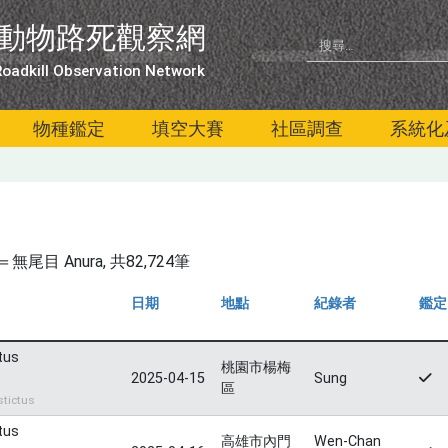
動物路死觀察網
oadkill Observation Network
物種鑑定
填空大賽
社區調查
系統化
尾目 Anura
, 共82,724筆
日期
地點
紀錄者
鑑定
tus
桃園市楊梅
2025-04-15
Sung
區
tictus
tus
高雄市內門
Wen-Chan