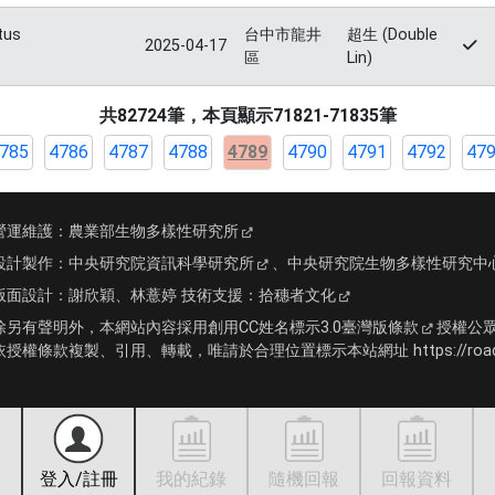
tus
台中市龍井
超生 (Double
2025-04-17
區
Lin)
共82724筆，本頁顯示71821-71835筆
785
4786
4787
4788
4789
4790
4791
4792
47
營運維護：
農業部生物多樣性研究所
設計製作：
中央研究院資訊科學研究所
、
中央研究院生物多樣性研究中
版面設計：
謝欣穎、林薏婷
技術支援：
拾穗者文化
除另有聲明外，本網站內容採用
創用CC姓名標示3.0臺灣版條款
授權公
依授權條款複製、引用、轉載，唯請於合理位置標示本站網址 https://roadki
登入/註冊
我的紀錄
隨機回報
回報資料