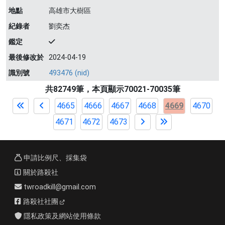
地點
高雄市大樹區
紀錄者
劉奕杰
鑑定
最後修改於
2024-04-19
識別號
493476 (nid)
共82749筆，本頁顯示70021-70035筆
4665
4666
4667
4668
4669
4670
4671
4672
4673
申請比例尺、採集袋
關於路殺社
twroadkill@gmail.com
路殺社社團
隱私政策及網站使用條款