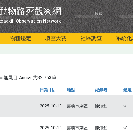
動物路死觀察網
oadkill Observation Network
物種鑑定
填空大賽
社區調查
系統化
尾目 Anura
, 共82,753筆
日期
地點
紀錄者
鑑定
由小到大
2025-10-13
嘉義市東區
陳鴻銓
2025-10-13
嘉義市東區
陳鴻銓