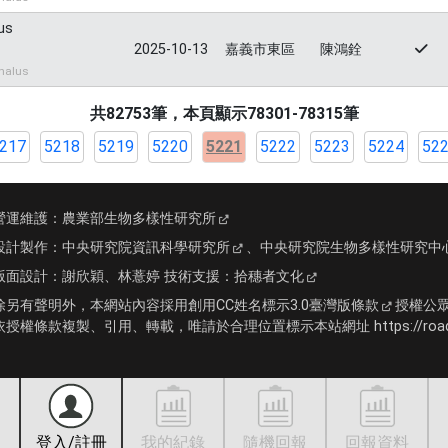
us
2025-10-13
嘉義市東區
陳鴻銓
halus
共82753筆，本頁顯示78301-78315筆
217
5218
5219
5220
5221
5222
5223
5224
52
營運維護：
農業部生物多樣性研究所
設計製作：
中央研究院資訊科學研究所
、
中央研究院生物多樣性研究中
版面設計：
謝欣穎、林薏婷
技術支援：
拾穗者文化
除另有聲明外，本網站內容採用
創用CC姓名標示3.0臺灣版條款
授權公
依授權條款複製、引用、轉載，唯請於合理位置標示本站網址 https://roadki
登入/註冊
我的紀錄
隨機回報
回報資料