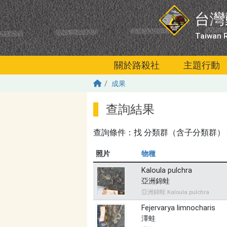
移至主內容
台灣
Taiwan R
關於路殺社
主題行動
成果
查詢結果
查詢條件：找
分類群（含子分類群）＝無
照片
物種
Kaloula pulchra
亞洲錦蛙
亞洲錦蛙 Kaloula pulchra
Fejervarya limnocharis
澤蛙