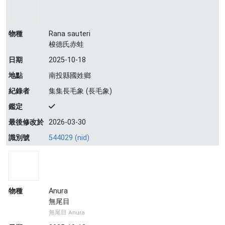
物種
Rana sauteri
梭德氏赤蛙
日期
2025-10-18
地點
南投縣國姓鄉
紀錄者
集集長毛象 (長毛象)
鑑定
最後修改於
2026-03-30
識別號
544029 (nid)
物種
Anura
無尾目
無尾目 Anura