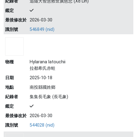
紀錄者
追隨大智慧救世廣慈悲 (Xd Lin)
鑑定
最後修改於
2026-03-30
識別號
546849 (nid)
物種
Hylarana latouchii
拉都希氏赤蛙
日期
2025-10-18
地點
南投縣國姓鄉
紀錄者
集集長毛象 (長毛象)
鑑定
最後修改於
2026-03-30
識別號
544028 (nid)