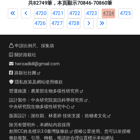
共82749筆，本頁顯示70846-70860筆
4720
4721
4722
4723
4724
4725
4726
4727
4728
申請比例尺、採集袋
關於路殺社
twroadkill@gmail.com
路殺社社團
隱私政策及網站使用條款
營運維護：
農業部生物多樣性研究所
設計製作：
中央研究院資訊科學研究所
、
中央研究院生物多樣性研究中心
版面設計：
謝欣穎、林薏婷
技術支援：
拾穗者文化
除另有聲明外，本網站內容採用
創用CC姓名標示3.0臺灣版條款
授權公眾使用。您可以依授權
條款複製、引用、轉載，唯請於合理位置標示本站網址