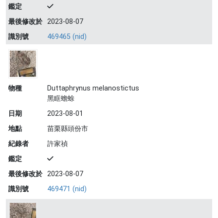
鑑定
最後修改於
2023-08-07
識別號
469465 (nid)
物種
Duttaphrynus melanostictus
黑眶蟾蜍
日期
2023-08-01
地點
苗栗縣頭份市
紀錄者
許家禎
鑑定
最後修改於
2023-08-07
識別號
469471 (nid)