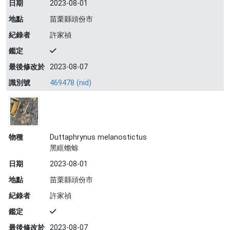
日期
2023-08-01
地點
苗栗縣頭份市
紀錄者
許家禎
鑑定
最後修改於
2023-08-07
識別號
469478 (nid)
物種
Duttaphrynus melanostictus
黑眶蟾蜍
日期
2023-08-01
地點
苗栗縣頭份市
紀錄者
許家禎
鑑定
最後修改於
2023-08-07