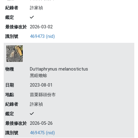
紀錄者
許家禎
鑑定
最後修改於
2026-03-02
識別號
469473 (nid)
物種
Duttaphrynus melanostictus
黑眶蟾蜍
日期
2023-08-01
地點
苗栗縣頭份市
紀錄者
許家禎
鑑定
最後修改於
2026-05-26
識別號
469475 (nid)