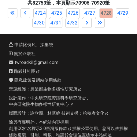
共82753筆，本頁顯示70906-70920筆
4724
4725
4726
4727
4728
4729
4730
4731
4732
申請比例尺、採集袋
關於路殺社
twroadkill@gmail.com
路殺社社團
隱私政策及網站使用條款
營運維護：
農業部生物多樣性研究所
設計製作：
中央研究院資訊科學研究所
、
中央研究院生物多樣性研究中心
版面設計：
謝欣穎、林薏婷
技術支援：
拾穗者文化
除另有聲明外，本網站內容採用
創用CC姓名標示3.0臺灣版條款
授權公眾使用。您可以依授權
條款複製、引用、轉載，唯請於合理位置標示本站網址