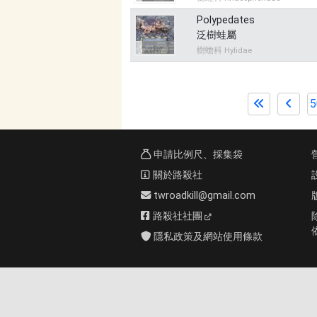
Polypedates
泛樹蛙屬
樹蟾科 Hylidae
5
申請比例尺、採集袋
關於路殺社
twroadkill@gmail.com
路殺社社團
隱私政策及網站使用條款