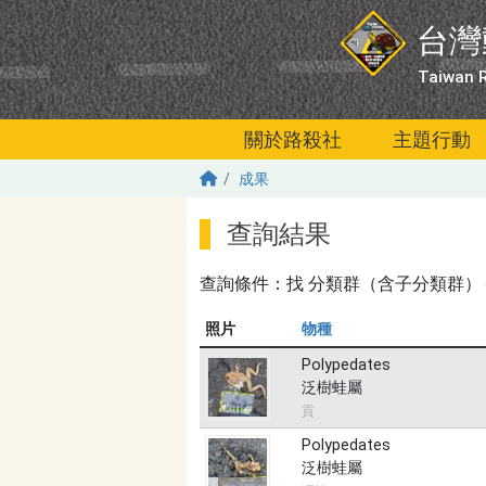
移至主內容
台灣
Taiwan R
關於路殺社
主題行動
成果
查詢結果
查詢條件：找
分類群（含子分類群）＝無
照片
物種
Polypedates
泛樹蛙屬
貢
Polypedates
泛樹蛙屬