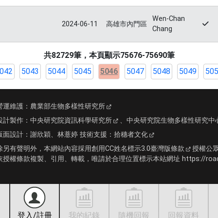
Wen-Chan
2024-06-11
高雄市內門區
Chang
共82729筆，本頁顯示75676-75690筆
042
5043
5044
5045
5046
5047
5048
5049
50
營運維護：
農業部生物多樣性研究所
設計製作：
中央研究院資訊科學研究所
、
中央研究院生物多樣性研究中
版面設計：
謝欣穎、林薏婷
技術支援：
拾穗者文化
除另有聲明外，本網站內容採用
創用CC姓名標示3.0臺灣版條款
授權公
依授權條款複製、引用、轉載，唯請於合理位置標示本站網址 https://roadki
登入/註冊
我的紀錄
隨機回報
回報資料