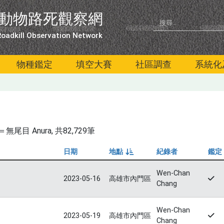
動物路死觀察網
oadkill Observation Network
物種鑑定
填空大賽
社區調查
系統化
尾目 Anura
, 共82,729筆
日期
地點
紀錄者
鑑定
由小到大
Wen-Chan
2023-05-16
高雄市內門區
Chang
Wen-Chan
2023-05-19
高雄市內門區
Chang