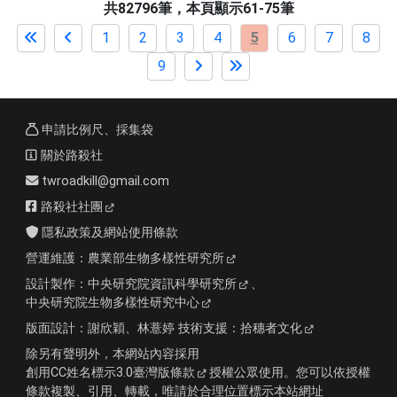
共82796筆，本頁顯示61-75筆
1
2
3
4
5
6
7
8
9
申請比例尺、採集袋
關於路殺社
twroadkill@gmail.com
路殺社社團
隱私政策及網站使用條款
營運維護：
農業部生物多樣性研究所
設計製作：
中央研究院資訊科學研究所
、
中央研究院生物多樣性研究中心
版面設計：
謝欣穎、林薏婷
技術支援：
拾穗者文化
除另有聲明外，本網站內容採用
創用CC姓名標示3.0臺灣版條款
授權公眾使用。您可以依授權
條款複製、引用、轉載，唯請於合理位置標示本站網址