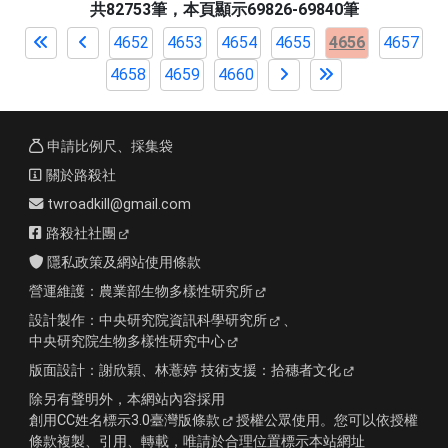
共82753筆，本頁顯示69826-69840筆
4652
4653
4654
4655
4656
4657
4658
4659
4660
申請比例尺、採集袋
關於路殺社
twroadkill@gmail.com
路殺社社團
隱私政策及網站使用條款
營運維護：
農業部生物多樣性研究所
設計製作：
中央研究院資訊科學研究所
、
中央研究院生物多樣性研究中心
版面設計：
謝欣穎、林薏婷
技術支援：
拾穗者文化
除另有聲明外，本網站內容採用
創用CC姓名標示3.0臺灣版條款
授權公眾使用。您可以依授權
條款複製、引用、轉載，唯請於合理位置標示本站網址