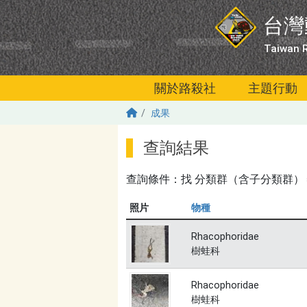
移至主內容
台灣
Taiwan R
關於路殺社
主題行動
成果
查詢結果
查詢條件：找
分類群（含子分類群）＝無
照片
物種
Rhacophoridae
樹蛙科
Rhacophoridae
樹蛙科