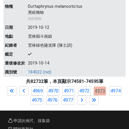
物種
Duttaphrynus melanostictus
黑眶蟾蜍
黑眶蟾蜍
日期
2019-10-12
地點
雲林縣斗南鎮
紀錄者
雲林綠色隧道隊 (陳士訓)
鑑定
最後修改於
2019-10-14
識別號
184022 (nid)
共82732筆，本頁顯示74581-74595筆
4969
4970
4971
4972
4973
4974
4975
4976
4977
申請比例尺、採集袋