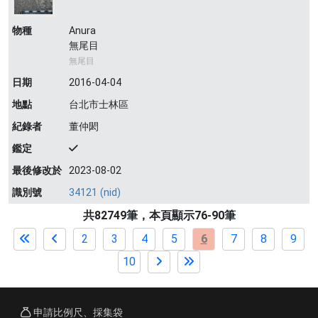
物種
Anura
無尾目
無尾目
日期
2016-04-04
地點
台北市士林區
紀錄者
董仲閎
鑑定
最後修改於
2023-08-02
識別號
34121 (nid)
共82749筆，本頁顯示76-90筆
2
3
4
5
6
7
8
9
10
申請比例尺、採集袋