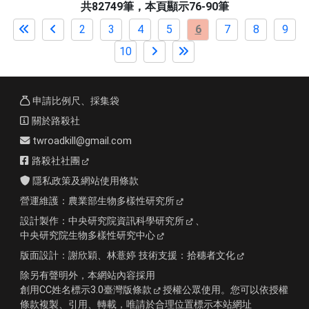
共82749筆，本頁顯示76-90筆
2
3
4
5
6
7
8
9
10
申請比例尺、採集袋
關於路殺社
twroadkill@gmail.com
路殺社社團
隱私政策及網站使用條款
營運維護：
農業部生物多樣性研究所
設計製作：
中央研究院資訊科學研究所
、
中央研究院生物多樣性研究中心
版面設計：
謝欣穎、林薏婷
技術支援：
拾穗者文化
除另有聲明外，本網站內容採用
創用CC姓名標示3.0臺灣版條款
授權公眾使用。您可以依授權
條款複製、引用、轉載，唯請於合理位置標示本站網址