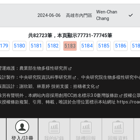
Wen-Chan
2024-06-06
高雄市內門區
Chang
共82723筆，本頁顯示77731-77745筆
179
5180
5181
5182
5183
5184
5185
5186
51
營運維護：
農業部生物多樣性研究所
設計製作：
中央研究院資訊科學研究所
、
中央研究院生物多樣性研究中
版面設計：
謝欣穎、林薏婷
技術支援：
拾穗者文化
除另有聲明外，本網站內容採用
創用CC姓名標示3.0臺灣版條款
授權公
依授權條款複製、引用、轉載，唯請於合理位置標示本站網址 https://roadki
登入/註冊
我的紀錄
隨機回報
回報資料