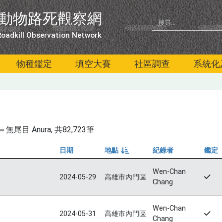
動物路死觀察網
oadkill Observation Network
物種鑑定
填空大賽
社區調查
系統化
尾目 Anura
, 共82,723筆
日期
地點
紀錄者
鑑定
由小到大
Wen-Chan
2024-05-29
高雄市內門區
Chang
Wen-Chan
2024-05-31
高雄市內門區
Chang