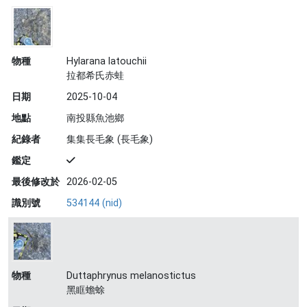
物種
Hylarana latouchii
拉都希氏赤蛙
日期
2025-10-04
地點
南投縣魚池鄉
紀錄者
集集長毛象 (長毛象)
鑑定
最後修改於
2026-02-05
識別號
534144 (nid)
物種
Duttaphrynus melanostictus
黑眶蟾蜍