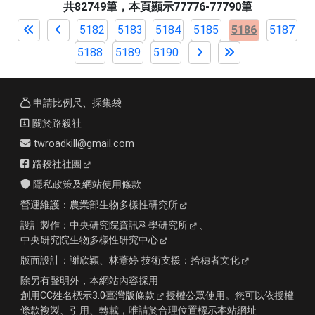
共82749筆，本頁顯示77776-77790筆
5182
5183
5184
5185
5186
5187
5188
5189
5190
申請比例尺、採集袋
關於路殺社
twroadkill@gmail.com
路殺社社團
隱私政策及網站使用條款
營運維護：
農業部生物多樣性研究所
設計製作：
中央研究院資訊科學研究所
、
中央研究院生物多樣性研究中心
版面設計：
謝欣穎、林薏婷
技術支援：
拾穗者文化
除另有聲明外，本網站內容採用
創用CC姓名標示3.0臺灣版條款
授權公眾使用。您可以依授權
條款複製、引用、轉載，唯請於合理位置標示本站網址