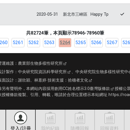
2020-05-31
新北市三峽區
Happy Tp
共82724筆，本頁顯示78946-78960筆
260
5261
5262
5263
5264
5265
5266
5267
52
營運維護：
農業部生物多樣性研究所
設計製作：
中央研究院資訊科學研究所
、
中央研究院生物多樣性研究中
版面設計：
謝欣穎、林薏婷
技術支援：
拾穗者文化
除另有聲明外，本網站內容採用
創用CC姓名標示3.0臺灣版條款
授權公
依授權條款複製、引用、轉載，唯請於合理位置標示本站網址 https://roadki
登入/註冊
我的紀錄
隨機回報
回報資料