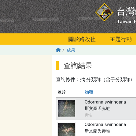
移至主內容
台灣
Taiwan R
關於路殺社
主題行動
成果
查詢結果
查詢條件：找
分類群（含子分類群）＝無
照片
物種
Odorrana swinhoana
斯文豪氏赤蛙
青蛙
Odorrana swinhoana
斯文豪氏赤蛙