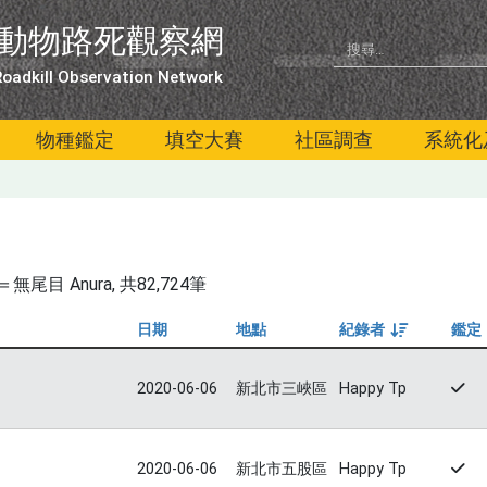
動物路死觀察網
oadkill Observation Network
物種鑑定
填空大賽
社區調查
系統化
尾目 Anura
, 共82,724筆
日期
地點
紀錄者
鑑定
由大到小
2020-06-06
新北市三峽區
Happy Tp
2020-06-06
新北市五股區
Happy Tp