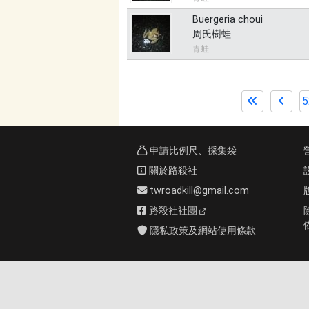
Buergeria choui
周氏樹蛙
青蛙
5
申請比例尺、採集袋
關於路殺社
twroadkill@gmail.com
路殺社社團
隱私政策及網站使用條款