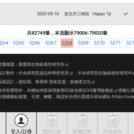
2020-05-16
新北市三峽區
Happy Tp
共82749筆，本頁顯示79006-79020筆
264
5265
5266
5267
5268
5269
5270
5271
52
營運維護：
農業部生物多樣性研究所
設計製作：
中央研究院資訊科學研究所
、
中央研究院生物多樣性研究中
版面設計：
謝欣穎、林薏婷
技術支援：
拾穗者文化
除另有聲明外，本網站內容採用
創用CC姓名標示3.0臺灣版條款
授權公
依授權條款複製、引用、轉載，唯請於合理位置標示本站網址 https://roadki
登入/註冊
我的紀錄
隨機回報
回報資料