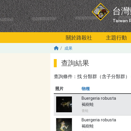
移至主內容
台灣
Taiwan R
關於路殺社
主題行動
成果
查詢結果
查詢條件：找
分類群（含子分類群）＝無
照片
物種
Buergeria robusta
褐樹蛙
青蛙
Buergeria robusta
褐樹蛙