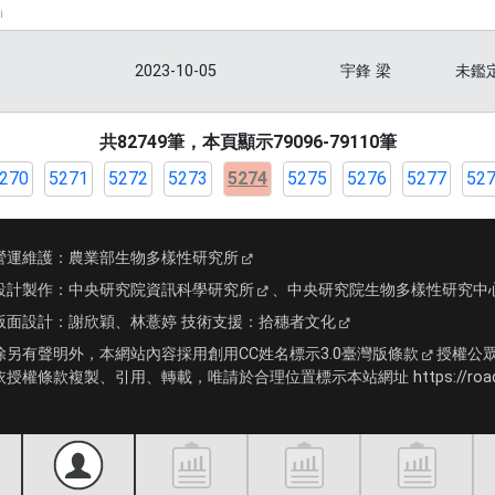
i
2023-10-05
宇鋒 梁
未鑑
共82749筆，本頁顯示79096-79110筆
270
5271
5272
5273
5274
5275
5276
5277
52
營運維護：
農業部生物多樣性研究所
設計製作：
中央研究院資訊科學研究所
、
中央研究院生物多樣性研究中
版面設計：
謝欣穎、林薏婷
技術支援：
拾穗者文化
除另有聲明外，本網站內容採用
創用CC姓名標示3.0臺灣版條款
授權公
依授權條款複製、引用、轉載，唯請於合理位置標示本站網址 https://roadki