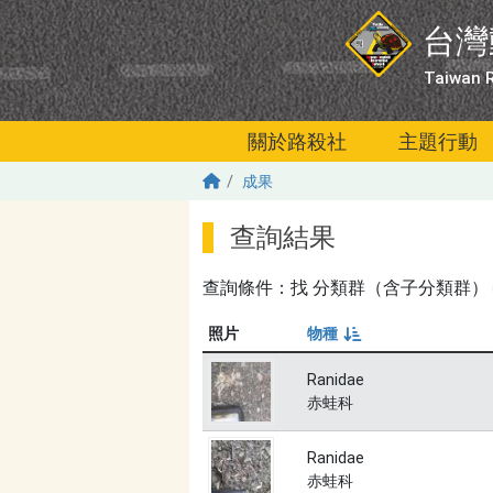
移至主內容
台灣
Taiwan R
關於路殺社
主題行動
成果
查詢結果
查詢條件：找
分類群（含子分類群）＝無
照片
物種
由小到大
Ranidae
赤蛙科
Ranidae
赤蛙科