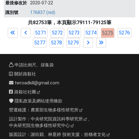
最後修改於
2020-07-22
識別號
176837 (nid)
共82753筆，本頁顯示79111-79125筆
5271
5272
5273
5274
5275
5276
5277
5278
5279
申請比例尺、採集袋
關於路殺社
twroadkill@gmail.com
路殺社社團
隱私政策及網站使用條款
營運維護：
農業部生物多樣性研究所
設計製作：
中央研究院資訊科學研究所
、
中央研究院生物多樣性研究中心
版面設計：
謝欣穎、林薏婷
技術支援：
拾穗者文化