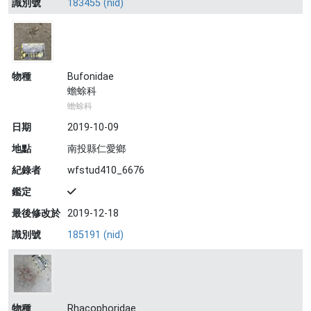
識別號
183455 (nid)
物種
Bufonidae
蟾蜍科
蟾蜍科
日期
2019-10-09
地點
南投縣仁愛鄉
紀錄者
wfstud410_6676
鑑定
最後修改於
2019-12-18
識別號
185191 (nid)
物種
Rhacophoridae