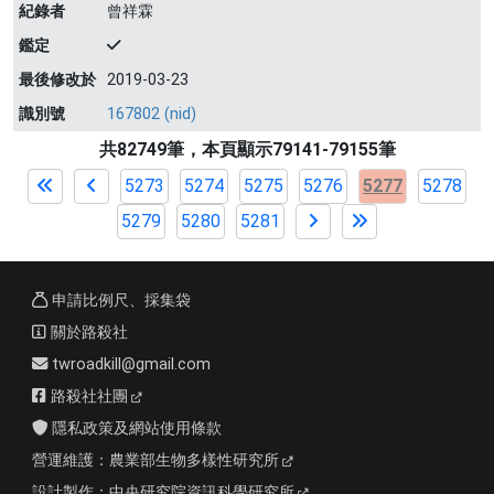
紀錄者
曾祥霖
鑑定
最後修改於
2019-03-23
識別號
167802 (nid)
共82749筆，本頁顯示79141-79155筆
5273
5274
5275
5276
5277
5278
5279
5280
5281
申請比例尺、採集袋
關於路殺社
twroadkill@gmail.com
路殺社社團
隱私政策及網站使用條款
營運維護：
農業部生物多樣性研究所
設計製作：
中央研究院資訊科學研究所
、